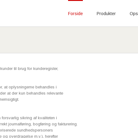
Forside
Produkter
Opsk
under til brug for kunderegister,
or, at oplysningerne behandles i
er at der kun behandles relevante
nemsigtigt.
rsvarlig sikring af kvaliteten i
rekt journalføring, bogføring og fakturering.
toriserede sundhedspersoners
e og overdragelse m.v.), herefter