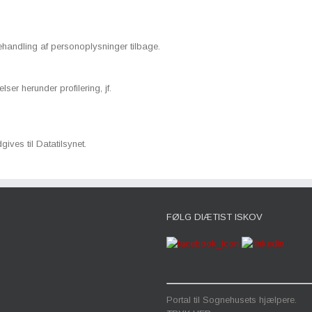
 behandling af personoplysninger tilbage.
er herunder profilering, jf.
ves til Datatilsynet.
FØLG DIÆTIST ISKOV
Portal til Sognehusets hjælpere.