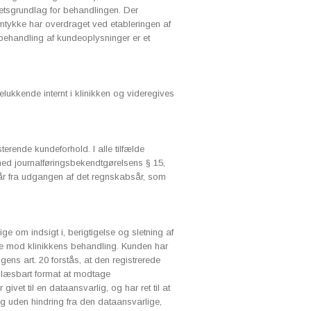
etsgrundlag for behandlingen. Der
tykke har overdraget ved etableringen af
s behandling af kundeoplysninger er et
ukkende internt i klinikken og videregives
erende kundeforhold. I alle tilfælde
d journalføringsbekendtgørelsens § 15,
 5 år fra udgangen af det regnskabsår, som
ge om indsigt i, berigtigelse og sletning af
lse mod klinikkens behandling. Kunden har
ngens art. 20 forstås, at den registrerede
kinlæsbart format at modtage
et til en dataansvarlig, og har ret til at
ig uden hindring fra den dataansvarlige,