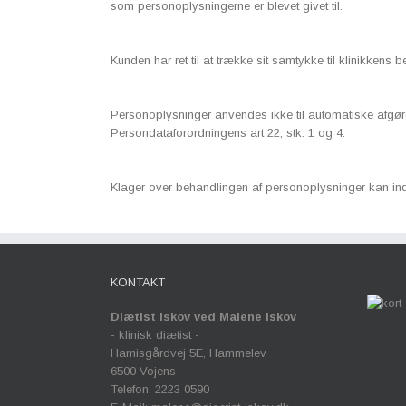
som personoplysningerne er blevet givet til.
Kunden har ret til at trække sit samtykke til klinikkens
Personoplysninger anvendes ikke til automatiske afgørels
Persondataforordningens art 22, stk. 1 og 4.
Klager over behandlingen af personoplysninger kan indgi
KONTAKT
Diætist Iskov ved Malene Iskov
- klinisk diætist -
Hamisgårdvej 5E, Hammelev
6500 Vojens
Telefon: 2223 0590