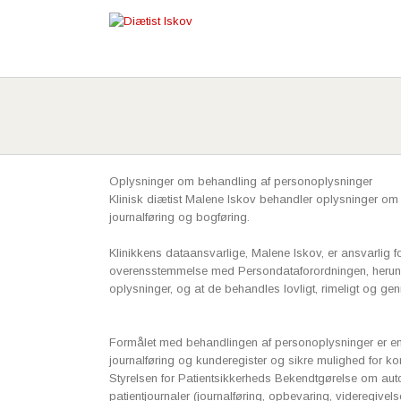
Oplysninger om behandling af personoplysninger
Klinisk diætist Malene Iskov behandler oplysninger om k
journalføring og bogføring.
Klinikkens dataansvarlige, Malene Iskov, er ansvarlig f
overensstemmelse med Persondataforordningen, herund
oplysninger, og at de behandles lovligt, rimeligt og gen
Formålet med behandlingen af personoplysninger er en fo
journalføring og kunderegister og sikre mulighed for kor
Styrelsen for Patientsikkerheds Bekendtgørelse om au
patientjournaler (journalføring, opbevaring, videregivels