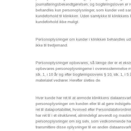
journalføringsbekendtgørelsen, og bogføringsloven er r
behandles kun personoplysninger, som kunder ved sam
kundeforhold til klinikken. Uden samtykke til klinikken
kundeforhold ikke muligt.
Personoplysninger om kunder i klinikken behandles udel
ikke til tredjemand.
Personoplysninger opbevares, så længe der er et eksist
opbevares personoplysningerne i overensstemmelse me
stk. 1, i 10 år og efter bogføringslovens § 10, stk. 1, i
materialet vedrører. Herefter slettes de.
Hver kunde har ret til at anmode klinikkens dataansvarli
personoplysninger om kunden eller til at gøre indsige
ret til dataportabilitet, hvorved efter Persondataforordni
har ret til i et struktureret, almindeligt anvendt og mas
personoplysninger om sig selv, som vedkommende har giv
transmittere disse oplysninger til en anden dataansvarl