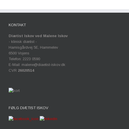
KONTAKT
Diætist Iskov ved Malene Iskov
- klinisk diætist -
Hamisgårdvej 5E, Hammelev
6500 Vojens
Telefon: 2223 0590
E-Mail: malene@diaetist-iskov.dk
CVR
26020514
FØLG DIÆTIST ISKOV