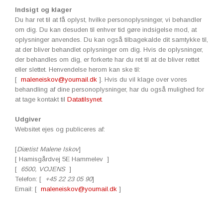
Indsigt og klager
Du har ret til at få oplyst, hvilke personoplysninger, vi behandler
om dig. Du kan desuden til enhver tid gøre indsigelse mod, at
oplysninger anvendes. Du kan også tilbagekalde dit samtykke til,
at der bliver behandlet oplysninger om dig. Hvis de oplysninger,
der behandles om dig, er forkerte har du ret til at de bliver rettet
eller slettet. Henvendelse herom kan ske til:
[
maleneiskov@youmail.dk
]. Hvis du vil klage over vores
behandling af dine personoplysninger, har du også mulighed for
at tage kontakt til
Datatilsynet
.
Udgiver
Websitet ejes og publiceres af:
[
Diætist Malene Iskov
]
[ Hamisgårdvej 5E Hammelev ]
[
6500, VOJENS
]
Telefon: [
+45 22 23 05 90
]
Email: [
maleneiskov@youmail.dk
]