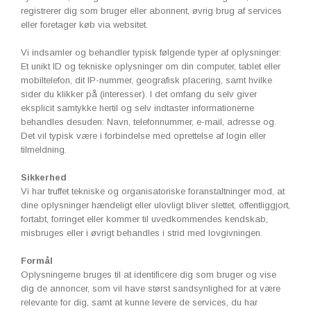
registrerer dig som bruger eller abonnent, øvrig brug af services
eller foretager køb via websitet.
Vi indsamler og behandler typisk følgende typer af oplysninger:
Et unikt ID og tekniske oplysninger om din computer, tablet eller
mobiltelefon, dit IP-nummer, geografisk placering, samt hvilke
sider du klikker på (interesser). I det omfang du selv giver
eksplicit samtykke hertil og selv indtaster informationerne
behandles desuden: Navn, telefonnummer, e-mail, adresse og.
Det vil typisk være i forbindelse med oprettelse af login eller
tilmeldning.
Sikkerhed
Vi har truffet tekniske og organisatoriske foranstaltninger mod, at
dine oplysninger hændeligt eller ulovligt bliver slettet, offentliggjort,
fortabt, forringet eller kommer til uvedkommendes kendskab,
misbruges eller i øvrigt behandles i strid med lovgivningen.
Formål
Oplysningerne bruges til at identificere dig som bruger og vise
dig de annoncer, som vil have størst sandsynlighed for at være
relevante for dig, samt at kunne levere de services, du har