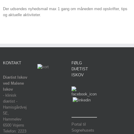
Der udsendes nyhedsmail max 1 gang om måneden med opskrifter, tips
og aktuelle aktiviteter.
KONTAKT
FØLG
DIÆTIST
ISKOV
Diætist Iskov
ved Malene
Iskov
- klinisk
diætist -
Hamisgårdvej
5E,
Hammelev
Portal til
6500 Vojens
Sognehusets
Telefon: 2223