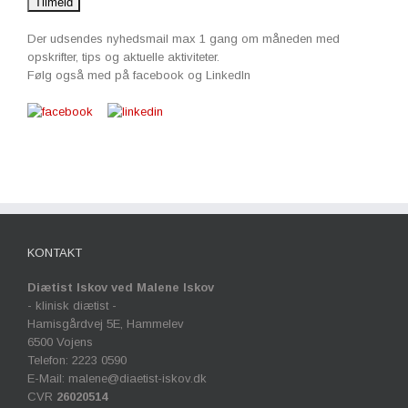
Der udsendes nyhedsmail max 1 gang om måneden med
opskrifter, tips og aktuelle aktiviteter.
Følg også med på facebook og LinkedIn
KONTAKT
Diætist Iskov ved Malene Iskov
- klinisk diætist -
Hamisgårdvej 5E, Hammelev
6500 Vojens
Telefon: 2223 0590
E-Mail: malene@diaetist-iskov.dk
CVR
26020514